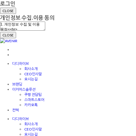
로그인
CLOSE
개인정보 수집.이용 동의
CLOSE
디디하이브
회사소개
CEO인사말
오시는길
브랜딩
이커머스솔루션
쿠팡 전담팀
스마트스토어
카카오톡
컨텍
디디하이브
회사소개
CEO인사말
오시는길